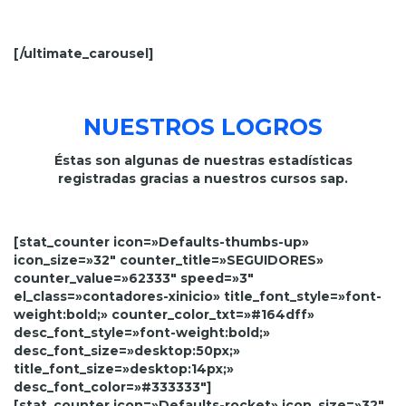
[/ultimate_carousel]
NUESTROS LOGROS
Éstas son algunas de nuestras estadísticas
registradas gracias a nuestros cursos sap.
[stat_counter icon=»Defaults-thumbs-up»
icon_size=»32″ counter_title=»SEGUIDORES»
counter_value=»62333″ speed=»3″
el_class=»contadores-xinicio» title_font_style=»font-
weight:bold;» counter_color_txt=»#164dff»
desc_font_style=»font-weight:bold;»
desc_font_size=»desktop:50px;»
title_font_size=»desktop:14px;»
desc_font_color=»#333333″]
[stat_counter icon=»Defaults-rocket» icon_size=»32″