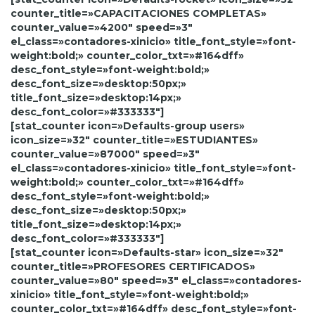
counter_title=»CAPACITACIONES COMPLETAS»
counter_value=»4200″ speed=»3″
el_class=»contadores-xinicio» title_font_style=»font-
weight:bold;» counter_color_txt=»#164dff»
desc_font_style=»font-weight:bold;»
desc_font_size=»desktop:50px;»
title_font_size=»desktop:14px;»
desc_font_color=»#333333″]
[stat_counter icon=»Defaults-group users»
icon_size=»32″ counter_title=»ESTUDIANTES»
counter_value=»87000″ speed=»3″
el_class=»contadores-xinicio» title_font_style=»font-
weight:bold;» counter_color_txt=»#164dff»
desc_font_style=»font-weight:bold;»
desc_font_size=»desktop:50px;»
title_font_size=»desktop:14px;»
desc_font_color=»#333333″]
[stat_counter icon=»Defaults-star» icon_size=»32″
counter_title=»PROFESORES CERTIFICADOS»
counter_value=»80″ speed=»3″ el_class=»contadores-
xinicio» title_font_style=»font-weight:bold;»
counter_color_txt=»#164dff» desc_font_style=»font-